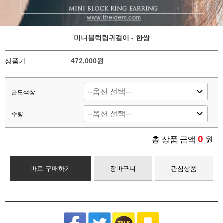
미니블럭링귀걸이 - 한쌍
상품가
472,000원
골드색상
수량
0
총 상품 금액
원
바로 구매하기
장바구니
관심상품