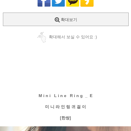
확대보기
확대해서 보실 수 있어요 :)
M i n i L i n e R i n g _ E
미 니 라 인 링 귀 걸 이
[한쌍]