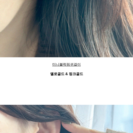
미니블럭링귀걸이
옐로골드 & 핑크골드