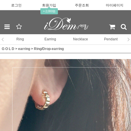
로그인
회원가입
주문조회
마이페이지
+ 2,000원
Ring
Earring
Necklace
Pendant
G O L D
>
earring
>
Ring/Drop-earring