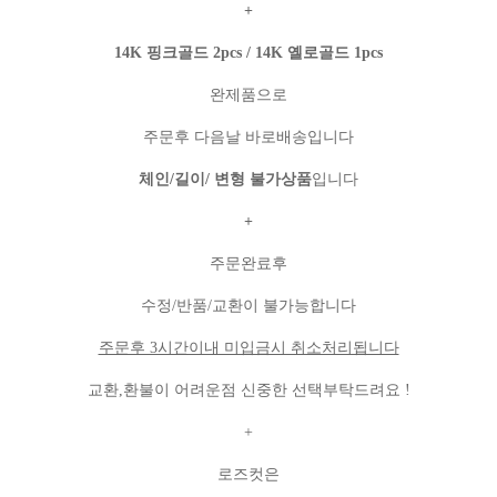
+
14K 핑크골드 2pcs / 14K 옐로골드 1pcs
완제품으로
주문후 다음날 바로배송입니다
체인/길이/ 변형 불가상품
입니다
+
주문완료후
수정/반품/교환이 불가능합니다
주문후 3시간이내 미입금시 취소처리됩니다
교환,환불이 어려운점 신중한 선택부탁드려요 !
+
로즈컷은