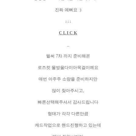
진짜 예뻐요 :)
↓↓↓
C L I C K
_
벌써 7차 까지 준비해온
로즈컷 물방울다이아목걸이예요
매번 아주주 소량을 준비하지만
많이 찾아주시고,
빠른선택해주셔서 감사드립니다
형태가 각각 다른만큼
캐드작업으로 핸드진행하고 있는데