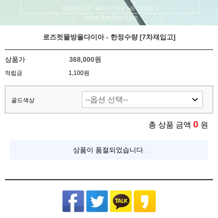
로즈컷물방울다이아 - 한정수량 [7차재입고]
상품가
368,000원
적립금
1,100원
골드색상
0
총 상품 금액
원
상품이 품절되었습니다.