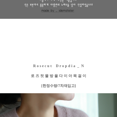
R o s e c u t D r o p d i a _ N
로 즈 컷 물 방 울 다 이 아 목 걸 이
[한정수량/7차재입고]