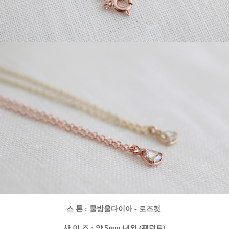
스 톤 :
물방울다이아 - 로즈컷
사 이 즈 : 약 5mm 내외 (팬던트)