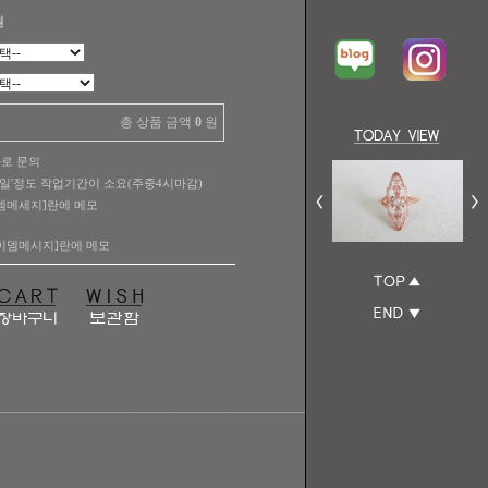
원
총 상품 금액
0
원
따로 문의
14일'정도 작업기간이 소요(주중4시마감)
뎀메세지]란에 메모
이뎀메시지]란에 메모