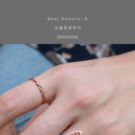
O v a l P a t t e r n - R
오 벌 문 양 반 지
[러프다이아]