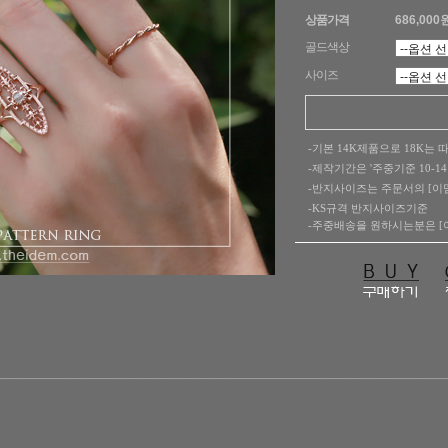
상품가격
686,000
골드색상
사이즈
-기본 14K제품으로 18K는 
-제작기간은 '주중기준 10-
-반지사이즈는 주문서의 [이
-KS규격 반지사이즈기준
-주중배송을 원하시는분은 [