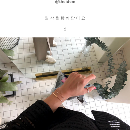
@theidem
일 상 을 함 께 담 아 요
:)