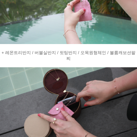
+ 레몬트리반지 / 버블실반지 / 핏팅반지 / 오목원형체인 / 볼륨캐보션팔
찌