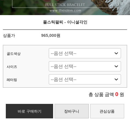
풀스틱팔찌 - 이니셜각인
상품가
965,000원
골드색상
사이즈
레터링
0
총 상품 금액
원
바로 구매하기
장바구니
관심상품