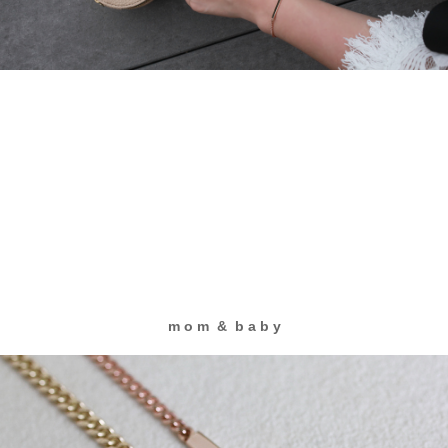
m o m & b a b y