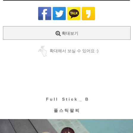
확대보기
확대해서 보실 수 있어요 :)
F u l l S t i c k _ B
풀 스 틱 팔 찌