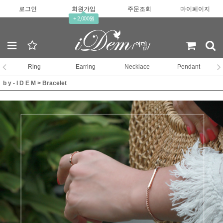
로그인
회원가입
주문조회
마이페이지
+ 2,000원
Ring
Earring
Necklace
Pendant
b y - I D E M
>
Bracelet