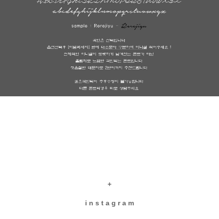
+
i n s t a g r a m