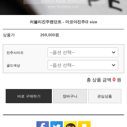
러블리진주팬던트 - 아코야진주/2 size
상품가
269,000원
진주사이즈
골드색상
0
총 상품 금액
원
바로 구매하기
장바구니
관심상품