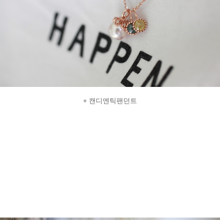
+ 캔디엔틱팬던트