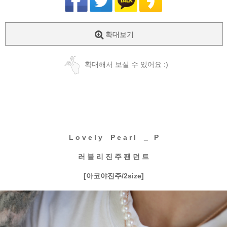
확대보기
확대해서 보실 수 있어요 :)
L o v e l y P e a r l _ P
러 블 리 진 주 팬 던 트
[아코야진주/2size]