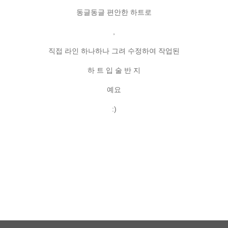
동글동글 편안한 하트로
,
직접 라인 하나하나 그려 수정하여 작업된
하 트 입 술 반 지
예요
:)