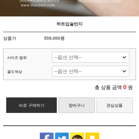
하트입술반지
상품가
559,000원
사이즈 범위
골드색상
0
총 상품 금액
원
바로 구매하기
장바구니
관심상품