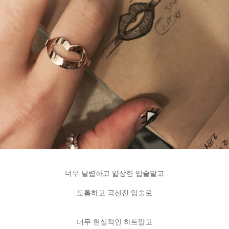
너무 날렵하고 얇상한 입술말고
도톰하고 곡선진 입술로
너무 현실적인 하트말고