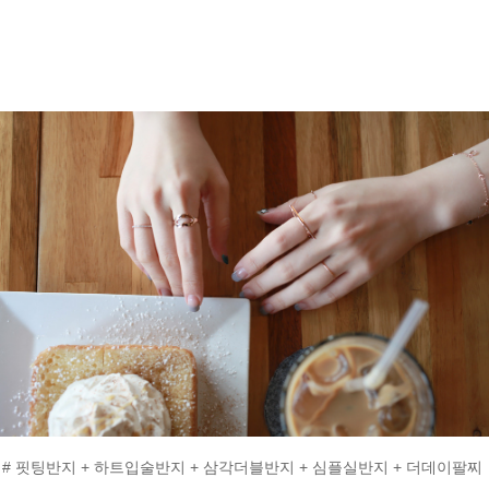
# 핏팅반지 + 하트입술반지 + 삼각더블반지 + 심플실반지 + 더데이팔찌