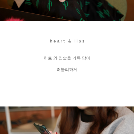
h e a r t & l i p s
하트 와 입술을 가득 담아
러블리하게
,