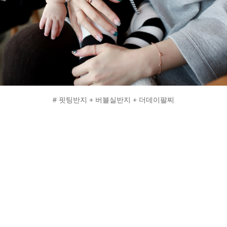
# 핏팅반지 + 버블실반지 + 더데이팔찌